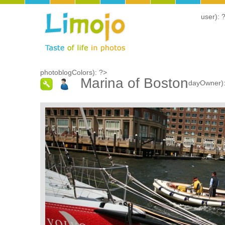
user): 
photoblogColors): ?>
Marina of Boston
dayOwner)